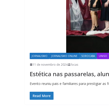
JORNALISMO
JORNALISMO ONLINE
SOROCABA
UNISO
11 de novembro de 2024
focas
Estética nas passarelas, alun
Evento reuniu pais e familiares para prestigiar 
Read More