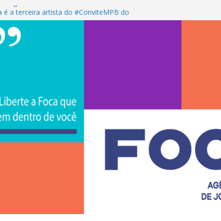
s negros sorocabanos
 é a terceira artista do #ConviteMPB do
CS Brasil 2026 promove integração, ciência e
de na Uniso
iona empreendedorismo e transforma a
nceira de estudantes na Uniso
ural artístico inspirado na cultura de rua