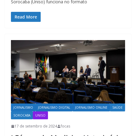
Sorocaba (Uniso) funciona no formato
Read More
JORNALISMO
JORNALISMO DIGITAL
JORNALISMO ONLINE
SAÚDE
SOROCABA
UNISO
17 de setembro de 2024
focas