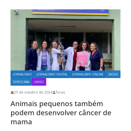
JORNALISMO
JORNALISMO DIGITAL
JORNALISMO ONLINE
SAÚDE
SOROCABA
UNISO
25 de outubro de 2024
focas
Animais pequenos também
podem desenvolver câncer de
mama