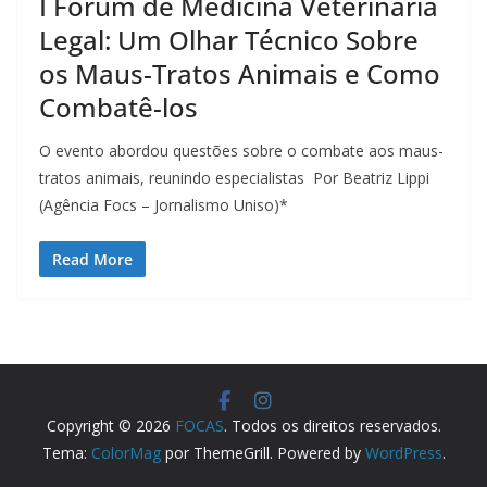
I Fórum de Medicina Veterinária
Legal: Um Olhar Técnico Sobre
os Maus-Tratos Animais e Como
Combatê-los
O evento abordou questões sobre o combate aos maus-
tratos animais, reunindo especialistas Por Beatriz Lippi
(Agência Focs – Jornalismo Uniso)*
Read More
Copyright © 2026
FOCAS
. Todos os direitos reservados.
Tema:
ColorMag
por ThemeGrill. Powered by
WordPress
.