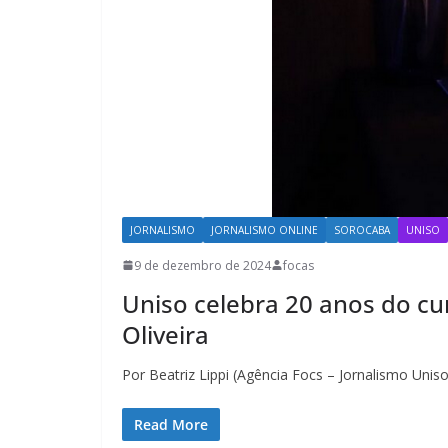
JORNALISMO
JORNALISMO ONLINE
SOROCABA
UNISO
9 de dezembro de 2024
focas
Uniso celebra 20 anos do cu
Oliveira
Por Beatriz Lippi (Agência Focs – Jornalismo Uni
Read More