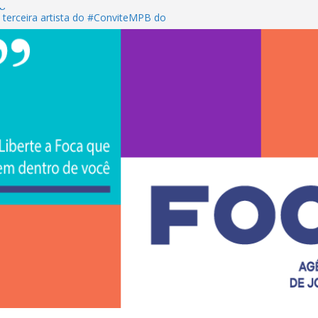
gros sorocabanos
 terceira artista do #ConviteMPB do
rasil 2026 promove integração, ciência e
a Uniso
a empreendedorismo e transforma a
ra de estudantes na Uniso
 artístico inspirado na cultura de rua