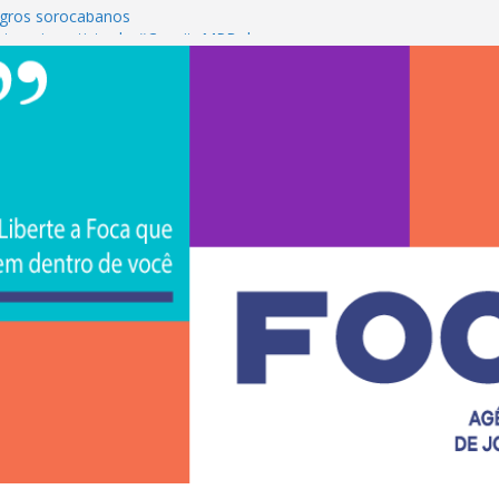
gros sorocabanos
 terceira artista do #ConviteMPB do
rasil 2026 promove integração, ciência e
a Uniso
a empreendedorismo e transforma a
ra de estudantes na Uniso
 artístico inspirado na cultura de rua