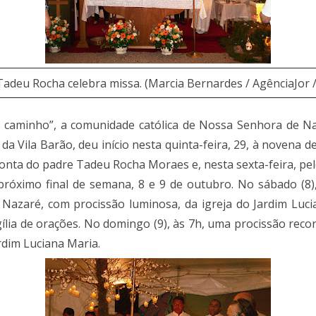
Tadeu Rocha celebra missa. (Marcia Bernardes / AgênciaJor /
 caminho”, a comunidade católica de Nossa Senhora de Naz
a Vila Barão, deu início nesta quinta-feira, 29, à novena 
conta do padre Tadeu Rocha Moraes e, nesta sexta-feira, pe
próximo final de semana, 8 e 9 de outubro. No sábado (8),
Nazaré, com procissão luminosa, da igreja do Jardim Luc
igília de orações. No domingo (9), às 7h, uma procissão re
dim Luciana Maria.