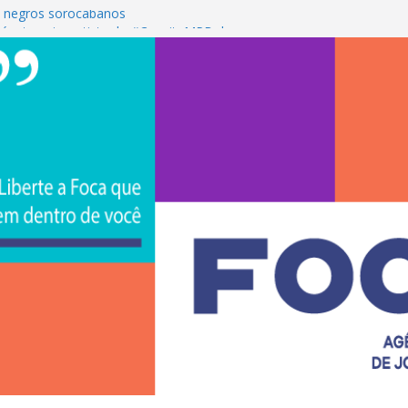
 negros sorocabanos
é a terceira artista do #ConviteMPB do
S Brasil 2026 promove integração, ciência e
e na Uniso
ona empreendedorismo e transforma a
ceira de estudantes na Uniso
ral artístico inspirado na cultura de rua