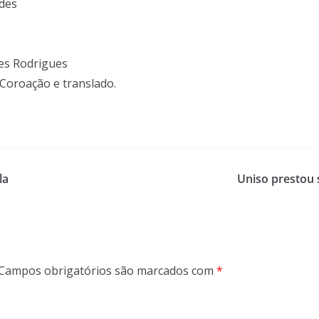
ndes
es Rodrigues
, Coroação e translado.
la
Uniso prestou 
Campos obrigatórios são marcados com
*