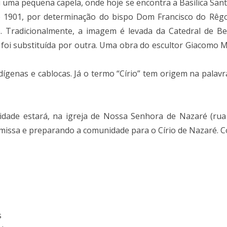
 uma pequena capela, onde hoje se encontra a Basílica San
e 1901, por determinação do bispo Dom Francisco do Rêgo
radicionalmente, a imagem é levada da Catedral de Bel
foi substituída por outra. Uma obra do escultor Giacomo 
genas e cablocas. Já o termo “Círio” tem origem na palavra l
cidade estará, na igreja de Nossa Senhora de Nazaré (ru
 missa e preparando a comunidade para o Círio de Nazaré. 
s