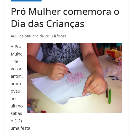
Pró Mulher comemora o
Dia das Crianças
16 de outubro de 2013
focas
A Pró
Mulhe
r de
Votor
antim,
prom
oveu
no
último
sábad
o (12)
uma festa