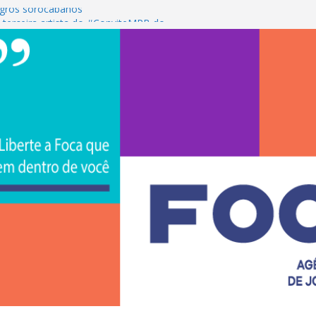
gros sorocabanos
 terceira artista do #ConviteMPB do
rasil 2026 promove integração, ciência e
a Uniso
a empreendedorismo e transforma a
ra de estudantes na Uniso
 artístico inspirado na cultura de rua