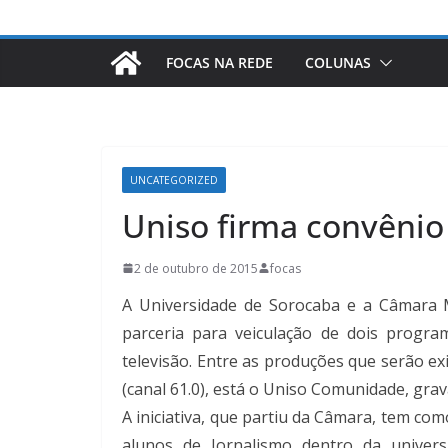
FOCAS NA REDE
COLUNAS
UNCATEGORIZED
Uniso firma convênio 
2 de outubro de 2015
focas
A Universidade de Sorocaba e a Câmara M
parceria para veiculação de dois progr
televisão. Entre as produções que serão ex
(canal 61.0), está o Uniso Comunidade, gr
A iniciativa, que partiu da Câmara, tem co
alunos de Jornalismo dentro da univers