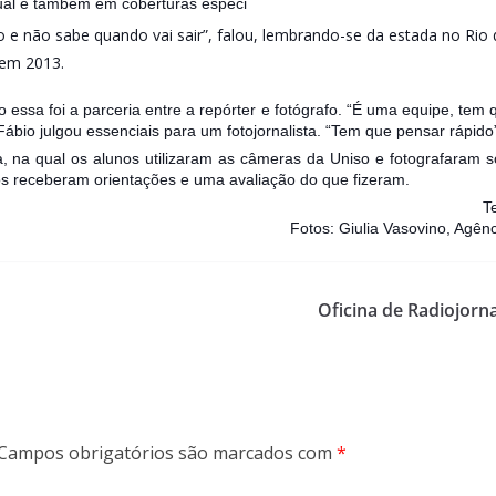
tual e também em coberturas especi
iço e não sabe quando vai sair”, falou, lembrando-se da estada no Ri
 em 2013.
 essa foi a parceria entre a repórter e fotógrafo. “É uma equipe, tem
bio julgou essenciais para um fotojornalista. “Tem que pensar rápido
 na qual os alunos utilizaram as câmeras da Uniso e fotografaram sob
nos receberam orientações e uma avaliação do que fizeram.
T
Fotos: Giulia Vasovino, Agê
Oficina de Radiojorn
Campos obrigatórios são marcados com
*