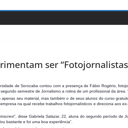
rimentam ser “Fotojornalistas
dade de Sorocaba contou com a presença de Fábio Rogério, fotojorn
 segundo semestre de Jornalismo a rotina de um profissional da área. 
ão apenas seu material, mas também o de seus aluno
s do curso gratui
presa na qual recebe trabalhos fotojornalísticos e direciona aos ex
inscrevi”, disse Gabriela Salazar, 22, aluna do segundo período de J
dou bastante e foi uma boa experiência”.