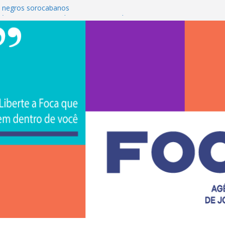
 negros sorocabanos
é a terceira artista do #ConviteMPB do
S Brasil 2026 promove integração, ciência e
e na Uniso
ona empreendedorismo e transforma a
ceira de estudantes na Uniso
ral artístico inspirado na cultura de rua