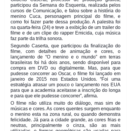
participou da Semana do Esquenta, realizada pelos
cursos de Comunicação, e falou sobre a história do
menino Cuca, personagem principal do filme, e
como foi fazer parte dessa produção. A palestra foi
na quarta-feira (24) e teve a exibição de um trailer do
filme e de um clipe do rapper Emicida, cuja música
faz parte da trilha sonora.
Segundo Caserta, que participou da finalização do
filme, com detalhes de animação e cores, o
lançamento de “O menino e o mundo” em terras
brasileiras foi há dois anos, sendo disponível para
compra em DVD ou digitalmente. Mas, para que
pudesse concorrer ao Oscar, o filme foi lançado em
janeiro de 2015 nos Estados Unidos. “Foi uma
estratégia atrasar um pouco o lançamento nos EUA
para que a academia aceitasse a inscrição do longa
e para que ele pudesse concorrer”, afirma.
O filme não utiliza muito do diálogo, mas sim de
músicas e cores. As cores quentes surgem enquanto
o menino esta na zona rural, ou quando demonstra
felicidade. Já para a cidade grande, as cores frias e
neutras, principalmente o cinza, são as mais
utilizadas, e formas geométricas são usadas para