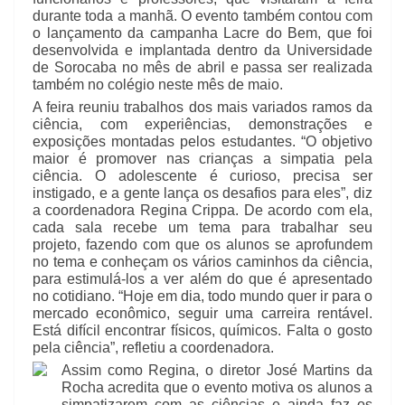
durante toda a manhã. O evento também contou com
o lançamento da campanha Lacre do Bem, que foi
desenvolvida e implantada dentro da Universidade
de Sorocaba no mês de abril e passa ser realizada
também no colégio neste mês de maio.
A feira reuniu trabalhos dos mais variados ramos da
ciência, com experiências, demonstrações e
exposições montadas pelos estudantes. “O objetivo
maior é promover nas crianças a simpatia pela
ciência. O adolescente é curioso, precisa ser
instigado, e a gente lança os desafios para eles”, diz
a coordenadora Regina Crippa. De acordo com ela,
cada sala recebe um tema para trabalhar seu
projeto, fazendo com que os alunos se aprofundem
no tema e conheçam os vários caminhos da ciência,
para estimulá-los a ver além do que é apresentado
no cotidiano. “Hoje em dia, todo mundo quer ir para o
mercado econômico, seguir uma carreira rentável.
Está difícil encontrar físicos, químicos. Falta o gosto
pela ciência”, refletiu a coordenadora.
Assim como Regina, o diretor José Martins da
Rocha acredita que o evento motiva os alunos a
simpatizarem com as ciências e ainda faz os