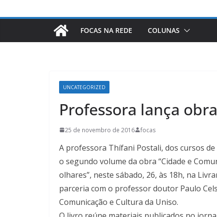
FOCAS NA REDE
COLUNAS
UNCATEGORIZED
Professora lança obr
25 de novembro de 2016
focas
A professora Thífani Postali, dos cursos d
o segundo volume da obra “Cidade e Comun
olhares”, neste sábado, 26, às 18h, na Livr
parceria com o professor doutor Paulo Cel
Comunicação e Cultura da Uniso.
O livro reúne materiais publicados no jorna