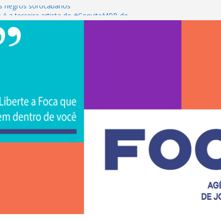
s negros sorocabanos
 é a terceira artista do #ConviteMPB do
CS Brasil 2026 promove integração, ciência e
de na Uniso
iona empreendedorismo e transforma a
nceira de estudantes na Uniso
ural artístico inspirado na cultura de rua