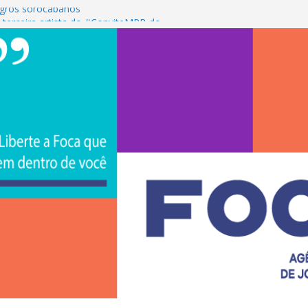
gros sorocabanos
 terceira artista do #ConviteMPB do
rasil 2026 promove integração, ciência e
a Uniso
a empreendedorismo e transforma a
ra de estudantes na Uniso
 artístico inspirado na cultura de rua