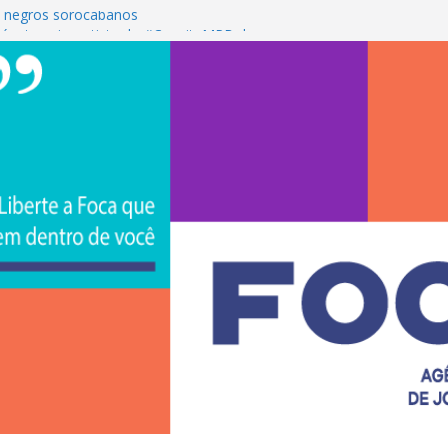
 negros sorocabanos
é a terceira artista do #ConviteMPB do
S Brasil 2026 promove integração, ciência e
e na Uniso
ona empreendedorismo e transforma a
ceira de estudantes na Uniso
ral artístico inspirado na cultura de rua