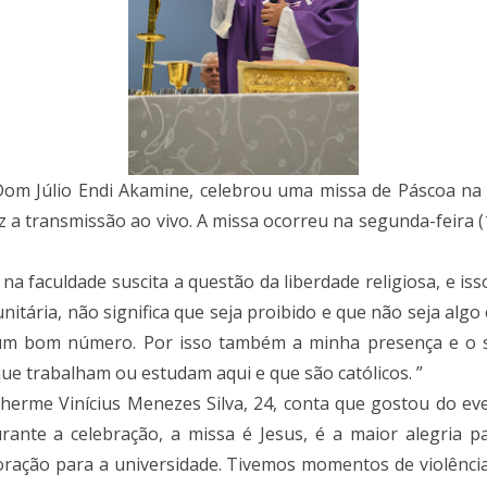
om Júlio Endi Akamine, celebrou uma missa de Páscoa na 
z a transmissão ao vivo. A missa ocorreu na segunda-feira (1
na faculdade suscita a questão da liberdade religiosa, e is
unitária, não significa que seja proibido e que não seja algo
um bom número. Por isso também a minha presença e o s
ue trabalham ou estudam aqui e que são católicos. ”
ilherme Vinícius Menezes Silva, 24, conta que gostou do ev
rante a celebração, a missa é Jesus, é a maior alegria 
ção para a universidade. Tivemos momentos de violência