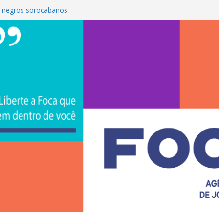
 negros sorocabanos
é a terceira artista do #ConviteMPB do
S Brasil 2026 promove integração, ciência e
e na Uniso
ona empreendedorismo e transforma a
ceira de estudantes na Uniso
ral artístico inspirado na cultura de rua