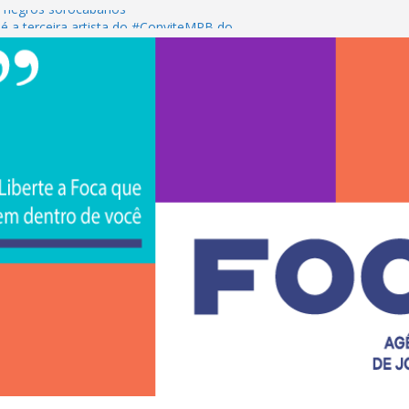
 negros sorocabanos
é a terceira artista do #ConviteMPB do
S Brasil 2026 promove integração, ciência e
e na Uniso
ona empreendedorismo e transforma a
ceira de estudantes na Uniso
ral artístico inspirado na cultura de rua