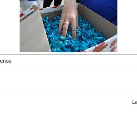
lunos
La