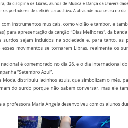
ra, da disciplina de Libras, alunos de Música e Dança da Universida
 os portadores de deficiência auditiva. A atividade aconteceu no dia
com instrumentos musicais, como violão e tambor, e tamb
bras) para apresentação da canção “Dias Melhores”, da banda
 surdos sejam incluídos na sociedade e, para tanto, as 
sses movimentos se tornarem Libras, realmente os surdo
nacional é comemorado no dia 26, e o dia internacional do 
mpanha “Setembro Azul”.
e Moda, distribuiu lacinhos azuis, que simbolizam o mês, p
ximam do surdo porque não sabem conversar, mas ele tam
ue a professora Maria Angela desenvolveu com os alunos du