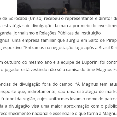
 de Sorocaba (Uniso) recebeu o representante e diretor
s estratégias de divulgação da marca por meio do investime
anda, Jornalismo e Relações Públicas da instituição.
gnus, uma empresa familiar que surgiu em Salto de Pirap
esportivo. “Entramos na negociação logo após a Brasil Kiri
m outubro do mesmo ano e a equipe de Luporini foi contr
 o jogador está vestindo não só a camisa do time Magnus Fu
ncias de divulgação fora do campo. “A Magnus tem atu
sporte que, indiretamente, são uma estratégia de marke
 futebol da região, cujos uniformes levam o nome do patroc
toda a divulgação visa uma maior aproximação com o púb
econhecimento nacional é essencial e o que torna a Magnus 