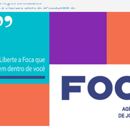
s negros sorocabanos
 é a terceira artista do #ConviteMPB do
CS Brasil 2026 promove integração, ciência e
de na Uniso
iona empreendedorismo e transforma a
nceira de estudantes na Uniso
ural artístico inspirado na cultura de rua