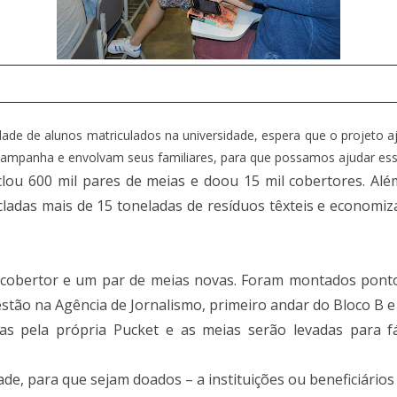
dade de alunos matriculados na universidade, espera que o projeto 
 campanha e envolvam seus familiares, para que possamos ajudar es
ciclou 600 mil pares de meias e doou 15 mil cobertores. A
cladas mais de 15 toneladas de resíduos têxteis e economiz
 cobertor e um par de meias novas. Foram montados pont
 estão na Agência de Jornalismo, primeiro andar do Bloco B e
adas pela própria Pucket e as meias serão levadas para
de, para que sejam doados – a instituições ou beneficiário