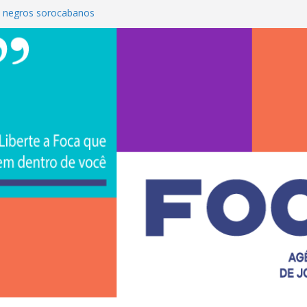
 negros sorocabanos
é a terceira artista do #ConviteMPB do
S Brasil 2026 promove integração, ciência e
e na Uniso
ona empreendedorismo e transforma a
ceira de estudantes na Uniso
ral artístico inspirado na cultura de rua