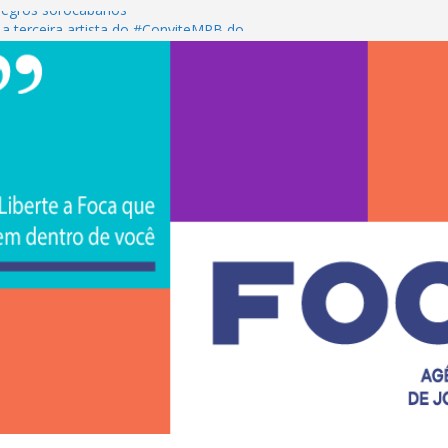
egros sorocabanos
 a terceira artista do #ConviteMPB do
 Brasil 2026 promove integração, ciência e
na Uniso
na empreendedorismo e transforma a
ira de estudantes na Uniso
l artístico inspirado na cultura de rua