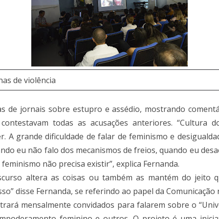
as de violência
 de jornais sobre estupro e assédio, mostrando comentár
ntestavam todas as acusações anteriores. “Cultura d
 A grande dificuldade de falar de feminismo e desigualdad
ndo eu não falo dos mecanismos de freios, quando eu desacr
 feminismo não precisa existir”, explica Fernanda.
iscurso altera as coisas ou também as mantém do jeito
sso” disse Fernanda, se referindo ao papel da Comunicação 
e trará mensalmente convidados para falarem sobre o “Un
mpoderamento feminino e outros. O projeto é uma iniciat