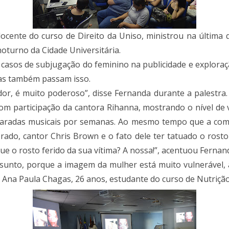
cente do curso de Direito da Uniso, ministrou na última qu
oturno da Cidade Universitária.
asos de subjugação do feminino na publicidade e exploraç
ças também passam isso.
or, é muito poderoso”, disse Fernanda durante a palestra
com participação da cantora Rihanna, mostrando o nível de 
aradas musicais por semanas. Ao mesmo tempo que a comp
ado, cantor Chris Brown e o fato dele ter tatuado o rost
e o rosto ferido da sua vítima? A nossa!”, acentuou Fernan
assunto, porque a imagem da mulher está muito vulnerável,
 Ana Paula Chagas, 26 anos, estudante do curso de Nutrição