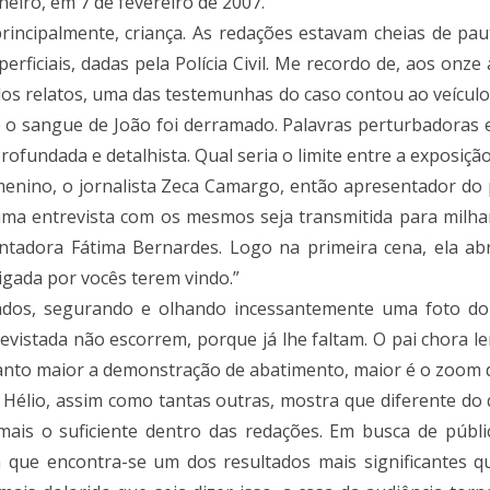
neiro, em 7 de fevereiro de 2007.
 principalmente, criança. As redações estavam cheias de p
rficiais, dadas pela Polícia Civil. Me recordo de, aos onze
 dos relatos, uma das testemunhas do caso contou ao veícu
 o sangue de João foi derramado. Palavras perturbadoras 
ofundada e detalhista. Qual seria o limite entre a exposiç
menino, o jornalista Zeca Camargo, então apresentador do 
ma entrevista com os mesmos seja transmitida para milhare
ntadora Fátima Bernardes. Logo na primeira cena, ela ab
igada por vocês terem vindo.”
ados, segurando e olhando incessantemente uma foto do 
evistada não escorrem, porque já lhe faltam. O pai chora 
nto maior a demonstração de abatimento, maior é o zoom da
 Hélio, assim como tantas outras, mostra que diferente do qu
ais o suficiente dentro das redações. Em busca de público
ia que encontra-se um dos resultados mais significante