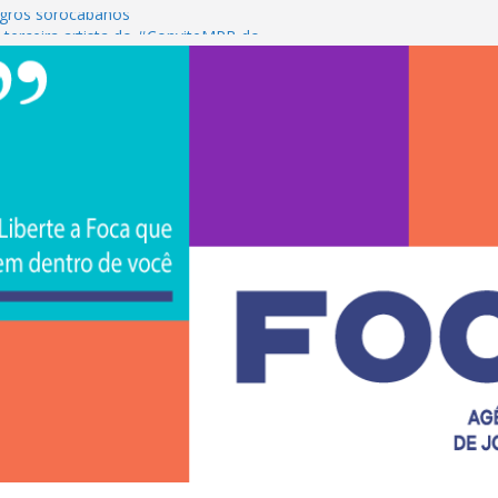
gros sorocabanos
 terceira artista do #ConviteMPB do
rasil 2026 promove integração, ciência e
a Uniso
a empreendedorismo e transforma a
ra de estudantes na Uniso
 artístico inspirado na cultura de rua