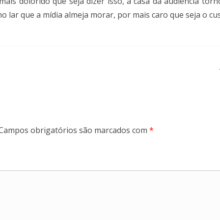
r mais dolorido que seja dizer isso, a casa da audiência 
 lar que a mídia almeja morar, por mais caro que seja o cus
Campos obrigatórios são marcados com
*