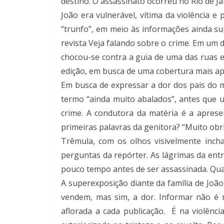
destino. O assassinato ocorreu no Rio de Ja
João era vulnerável, vítima da violência e
“trunfo”, em meio às informações ainda supe
revista Veja falando sobre o crime. Em um
chocou-se contra a guia de uma das ruas e
edição, em busca de uma cobertura mais apr
Em busca de expressar a dor dos pais do 
termo “ainda muito abalados”, antes que u
crime. A condutora da matéria é a aprese
primeiras palavras da genitora? “Muito obr
Trêmula, com os olhos visivelmente inch
perguntas da repórter. As lágrimas da entr
pouco tempo antes de ser assassinada. Qua
A superexposição diante da família de João
vendem, mas sim, a dor. Informar não é m
aflorada a cada publicação. É na violênc