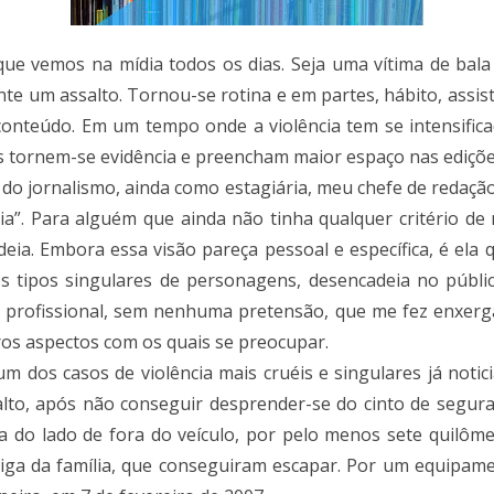
que vemos na mídia todos os dias. Seja uma vítima de bala
te um assalto. Tornou-se rotina e em partes, hábito, assis
 conteúdo. Em um tempo onde a violência tem se intensifica
es tornem-se evidência e preencham maior espaço nas ediçõ
do jornalismo, ainda como estagiária, meu chefe de redação
cia”. Para alguém que ainda não tinha qualquer critério de 
ia. Embora essa visão pareça pessoal e específica, é ela q
 tipos singulares de personagens, desencadeia no públi
 um profissional, sem nenhuma pretensão, que me fez enxer
ros aspectos com os quais se preocupar.
 um dos casos de violência mais cruéis e singulares já noti
to, após não conseguir desprender-se do cinto de seguran
ça do lado de fora do veículo, por pelo menos sete quilôm
iga da família, que conseguiram escapar. Por um equipa