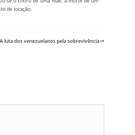
tornou-se o choro de uma mãe, a morte de um
to de locação.
A luta dos venezuelanos pela sobrevivência