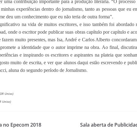
 uma contribuição importante para a produção literária. “O processo d
inhas experiências dentro do jornalismo, tanto as pessoas que eu ent
o me deu um conhecimento que eu não teria de outra forma”.
nificativo na vida de muitos escritores, e isso também foi abordado 
ad, onde o escritor pode publicar suas obras capítulo por capítulo e ac
s se fazem muito presentes, mas Isa, André e Carlos Alberto concordaram 
mpromete a identidade que o autor imprime na obra. Ao final, discuti
xperiências e inspirando os escritores e aspirantes na plateia que sonh
 gosto muito de escrita, e ver que alunos daqui estão escrevendo e pub
cci, aluna do segundo período de Jornalismo.
JOR Uniso)
R Uniso)
da no Epecom 2018
Sala aberta de Publicid