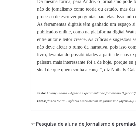
Da mesma forma, para André, o jornalismo pode ter
não do jornalismo como teoria ou estudo, mas das m
processo de escrever perguntas para elas. Isso tud
As ferramentas digitais têm ganhado um espaço sig
publicados online, como na plataforma digital Wattp
entre autor e leitor cresce. As críticas e sugestõe
não deve afetar o rumo da narrativa, pois isso co
livro, levantando possibilidades a partir de suas e
palestra mais interessante foi a de hoje, porque eu
sinal de que quem sonha alcança”, diz Nathaly Gala
Texto:
Antony Isidoro –
Agência Experimental de Jornalismo (Agencia/
Fotos:
Jéssica Meira –
Agência Experimental de Jornalismo (Agencia/JO
Pesquisa de aluna de Jornalismo é premia