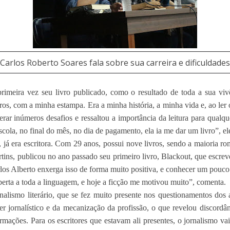
Carlos Roberto Soares fala sobre sua carreira e dificuldades
primeira vez seu livro publicado, como o resultado de toda a sua vi
ros, com a minha estampa. Era a minha história, a minha vida e, ao ler 
erar inúmeros desafios e ressaltou a importância da leitura para qualqu
cola, no final do mês, no dia de pagamento, ela ia me dar um livro”, el
o, já era escritora. Com 29 anos, possui nove livros, sendo a maioria 
tins, publicou no ano passado seu primeiro livro, Blackout, que escreve
s Alberto enxerga isso de forma muito positiva, e conhecer um pouco da
 aberta a toda a linguagem, e hoje a ficção me motivou muito”, comenta.
alismo literário, que se fez muito presente nos questionamentos dos
er jornalístico e da mecanização da profissão, o que revelou discordân
formações. Para os escritores que estavam ali presentes, o jornalismo v