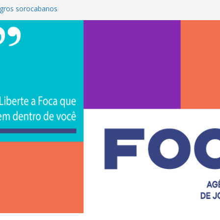
gros sorocabanos
 terceira artista do #ConviteMPB do
rasil 2026 promove integração, ciência e
a Uniso
a empreendedorismo e transforma a
ra de estudantes na Uniso
 artístico inspirado na cultura de rua