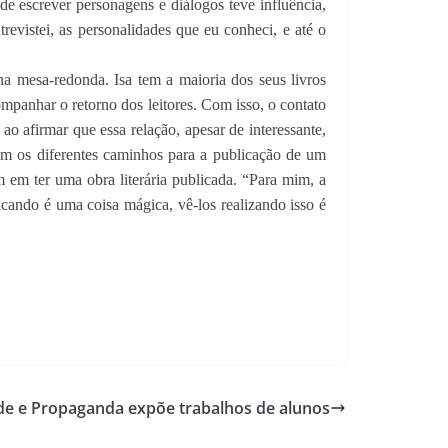
e escrever personagens e diálogos teve influência,
revistei, as personalidades que eu conheci, e até o
na mesa-redonda. Isa tem a maioria dos seus livros
ompanhar o retorno dos leitores. Com isso, o contato
ao afirmar que essa relação, apesar de interessante,
ram os diferentes caminhos para a publicação de um
am em ter uma obra literária publicada. “Para mim, a
licando é uma coisa mágica, vê-los realizando isso é
ade e Propaganda expõe trabalhos de alunos