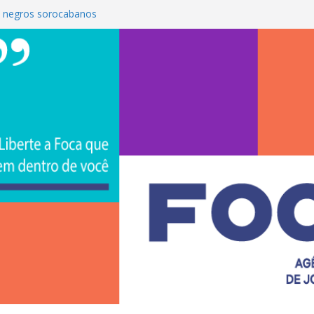
 negros sorocabanos
é a terceira artista do #ConviteMPB do
S Brasil 2026 promove integração, ciência e
e na Uniso
ona empreendedorismo e transforma a
ceira de estudantes na Uniso
ral artístico inspirado na cultura de rua