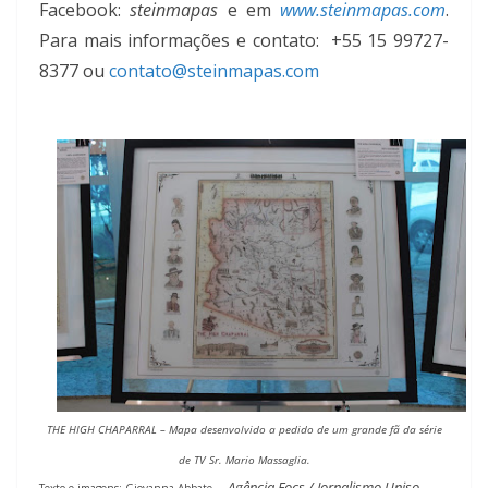
Facebook:
steinmapas
e em
www.steinmapas.com
.
P
ara mais informações e contato: +55 15 99727-
8377 ou
contato@steinmapas.com
THE HIGH CHAPARRAL – Mapa desenvolvido a pedido de um grande fã da série
de TV Sr. Mario Massaglia.
Agência Focs / Jornalismo Uniso
Texto e imagens: Giovanna Abbate –