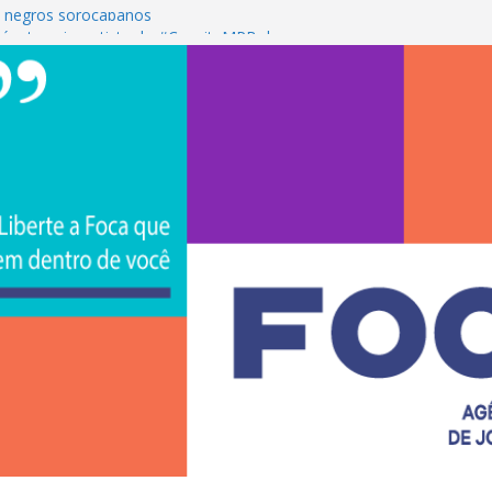
 negros sorocabanos
é a terceira artista do #ConviteMPB do
S Brasil 2026 promove integração, ciência e
e na Uniso
ona empreendedorismo e transforma a
ceira de estudantes na Uniso
ral artístico inspirado na cultura de rua