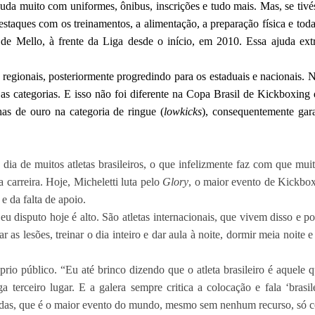
juda muito com uniformes, ônibus, inscrições e tudo mais. Mas, se tiv
estaques com os treinamentos, a alimentação, a preparação física e toda
 de Mello, à frente da Liga desde o início, em 2010. Essa ajuda extr
egionais, posteriormente progredindo para os estaduais e nacionais.
 as categorias. E isso não foi diferente na Copa Brasil de Kickboxing
s de ouro na categoria de ringue (
lowkicks
), consequentemente gara
dia de muitos atletas brasileiros, o que infelizmente faz com que mui
 carreira. Hoje, Micheletti luta pelo
Glory
, o maior evento de Kickbo
e da falta de apoio.
u disputo hoje é alto. São atletas internacionais, que vivem disso e p
rar as lesões, treinar o dia inteiro e dar aula à noite, dormir meia noit
rio público. “Eu até brinco dizendo que o atleta brasileiro é aquele qu
 terceiro lugar. E a galera sempre critica a colocação e fala ‘brasil
adas, que é o maior evento do mundo, mesmo sem nenhum recurso, só co