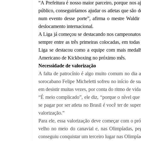
“A Prefeitura é nosso maior parceiro, porque nos a
público, conseguiríamos ajudar os atletas que são d
num evento desse porte”
, afirma o mestre Waldir
deslocamento internacional.
A Liga já começou se destacando nos campeonatos r
sempre entre as três primeiras colocadas, em todas
Liga se destacou como a equipe com mais medalha
Americano de Kickboxing no próximo mês.
Necessidade de valorização
A falta de patrocínio é algo muito comum no dia a 
sorocabano Felipe Micheletti sofreu no início de sua
em desistir muitas vezes, por conta do ritmo de vida 
“É meio complicado”, ele diz, “porque o nível que e
se pagar por ser atleta no Brasil é você ter de supe
valorização.”
Para ele, essa valorização deve começar com o próp
velho no meio do canavial e, nas Olimpíadas, pega
conseguiu conquistar um terceiro lugar nas Olimpí