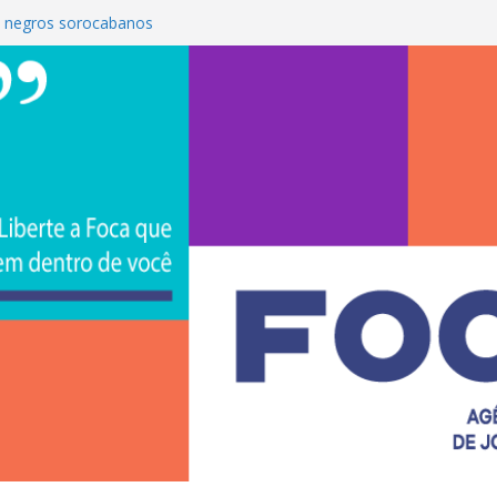
 negros sorocabanos
é a terceira artista do #ConviteMPB do
S Brasil 2026 promove integração, ciência e
e na Uniso
ona empreendedorismo e transforma a
ceira de estudantes na Uniso
ral artístico inspirado na cultura de rua