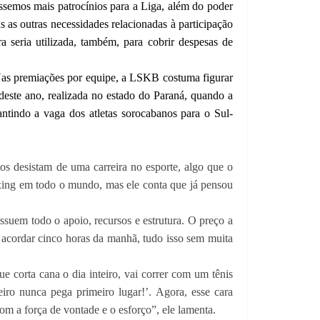
éssemos mais patrocínios para a Liga, além do poder
s as outras necessidades relacionadas à participação
a seria utilizada, também, para cobrir despesas de
 Nas premiações por equipe, a LSKB costuma figurar
 deste ano, realizada no estado do Paraná, quando a
ntindo a vaga dos atletas sorocabanos para o Sul-
tos desistam de uma carreira no esporte, algo que o
xing em todo o mundo, mas ele conta que já pensou
ossuem todo o apoio, recursos e estrutura. O preço a
e e acordar cinco horas da manhã, tudo isso sem muita
e corta cana o dia inteiro, vai correr com um tênis
eiro nunca pega primeiro lugar!’. Agora, esse cara
m a força de vontade e o esforço”, ele lamenta.