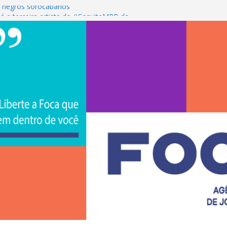
 negros sorocabanos
é a terceira artista do #ConviteMPB do
S Brasil 2026 promove integração, ciência e
e na Uniso
ona empreendedorismo e transforma a
ceira de estudantes na Uniso
ral artístico inspirado na cultura de rua