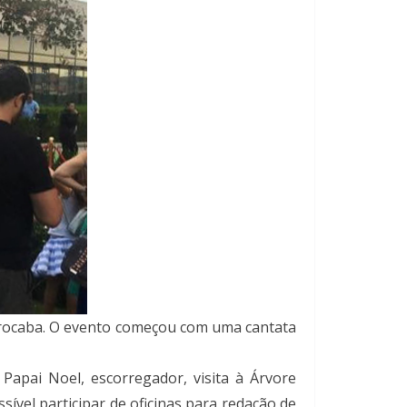
Sorocaba. O evento começou com uma cantata
Papai Noel, escorregador, visita à Árvore
sível participar de oficinas para redação de