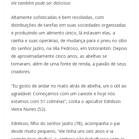
ele também pode ser delicioso
Altamente sofisticadas e bem resolvidas, com
distribuições de tarefas em suas sociedades organizadas
e produzindo um alimento único, lá estavam elas, a
rainha e suas operárias, de mudança para o pneu no sítio
do senhor Jazíro, na Vila Pedroso, em Votorantim. Depois
de aproximadamente cinco anos, as abelhas se
tornaram, além de uma fonte de renda, a paixão de seus
criadores.
“Eu gosto de andar no mato atrás de abelha, uni o útil ao
agradável. Começamos com um caixote e hoje nós
estamos com 51 colméias”, conta o apicultor Ednilson
Vieira Nunes (52).
Ednilson, filho do senhor Jazíro (78), acompanha o pai
desde muito pequeno, “ele tinha uns seis anos e ia
comigo tirar abelha”, e, embora não trabalhasse com as