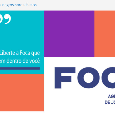
s negros sorocabanos
 é a terceira artista do #ConviteMPB do
CS Brasil 2026 promove integração, ciência e
de na Uniso
iona empreendedorismo e transforma a
nceira de estudantes na Uniso
ural artístico inspirado na cultura de rua