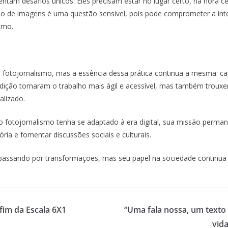
tam desafios únicos. Eles precisam estar no lugar certo, na hora cer
ação de imagens é uma questão sensível, pois pode comprometer a in
smo.
 fotojornalismo, mas a essência dessa prática continua a mesma: ca
e edição tornaram o trabalho mais ágil e acessível, mas também tro
alizado.
fotojornalismo tenha se adaptado à era digital, sua missão perma
ria e fomentar discussões sociais e culturais.
passando por transformações, mas seu papel na sociedade continua
 fim da Escala 6X1
“Uma fala nossa, um texto
vid