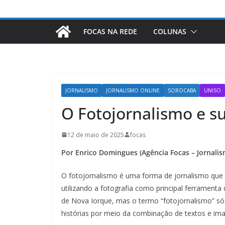
FOCAS NA REDE
COLUNAS
JORNALISMO
JORNALISMO ONLINE
SOROCABA
UNISO
O Fotojornalismo e 
12 de maio de 2025
focas
Por Enrico Domingues (Agência Focas – Jornali
O fotojornalismo é uma forma de jornalismo que v
utilizando a fotografia como principal ferrament
de Nova Iorque, mas o termo “fotojornalismo” só
histórias por meio da combinação de textos e imag