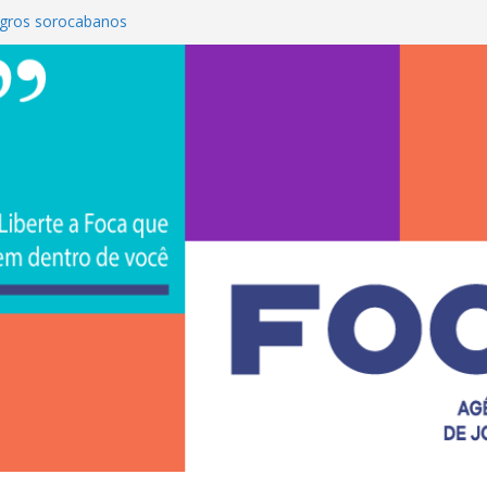
gros sorocabanos
 terceira artista do #ConviteMPB do
rasil 2026 promove integração, ciência e
a Uniso
a empreendedorismo e transforma a
ra de estudantes na Uniso
 artístico inspirado na cultura de rua