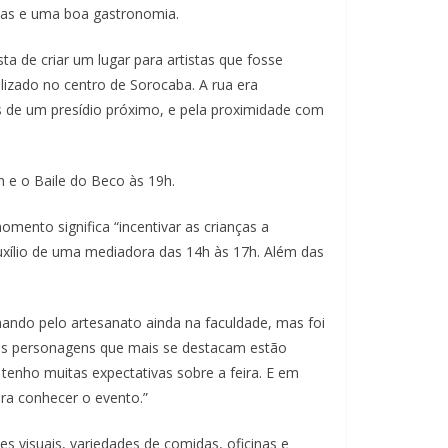
inas e uma boa gastronomia.
a de criar um lugar para artistas que fosse
alizado no centro de Sorocaba. A rua era
s de um presídio próximo, e pela proximidade com
e o Baile do Beco às 19h.
mento significa “incentivar as crianças a
uxílio de uma mediadora das 14h às 17h. Além das
ando pelo artesanato ainda na faculdade, mas foi
 os personagens que mais se destacam estão
 tenho muitas expectativas sobre a feira. E em
ra conhecer o evento.”
es visuais, variedades de comidas, oficinas e