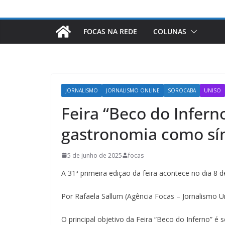
FOCAS NA REDE
COLUNAS
JORNALISMO
JORNALISMO ONLINE
SOROCABA
UNISO
Feira “Beco do Infern
gastronomia como sí
5 de junho de 2025
focas
A 31ª primeira edição da feira acontece no dia 8
Por Rafaela Sallum (Agência Focas – Jornalismo U
O principal objetivo da Feira “Beco do Inferno” 