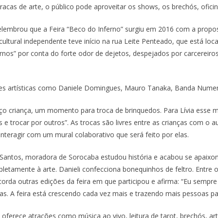
rracas de arte, o público pode aproveitar os shows, os brechós, ofic
elembrou que a Feira “Beco do Inferno” surgiu em 2016 com a propost
 cultural independente teve início na rua Leite Penteado, que está loc
nos” por conta do forte odor de dejetos, despejados por carcereiro
s artísticas como Daniele Domingues, Mauro Tanaka, Banda Numen 
ço criança, um momento para troca de brinquedos. Para Lívia esse mo
trocar por outros”. As trocas são livres entre as crianças com o a
interagir com um mural colaborativo que será feito por elas.
 Santos, moradora de Sorocaba estudou história e acabou se apaixon
letamente à arte. Danieli confecciona bonequinhos de feltro. Entre
corda outras edições da feira em que participou e afirma: “Eu sempre
as. A feira está crescendo cada vez mais e trazendo mais pessoas pa
a oferece atrações como música ao vivo, leitura de tarot, brechós, art