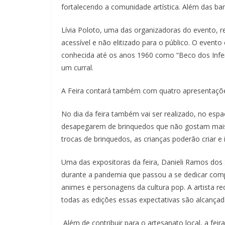
fortalecendo a comunidade artística. Além das ba
Lívia Poloto, uma das organizadoras do evento, r
acessível e não elitizado para o público. O evento
conhecida até os anos 1960 como “Beco dos Infer
um curral.
A Feira contará também com quatro apresentaçõe
No dia da feira também vai ser realizado, no espa
desapegarem de brinquedos que não gostam mais e 
trocas de brinquedos, as crianças poderão criar e 
Uma das expositoras da feira, Danieli Ramos dos
durante a pandemia que passou a se dedicar comp
animes e personagens da cultura pop. A artista re
todas as edições essas expectativas são alcançad
Além de contribuir para o artesanato local, a feir