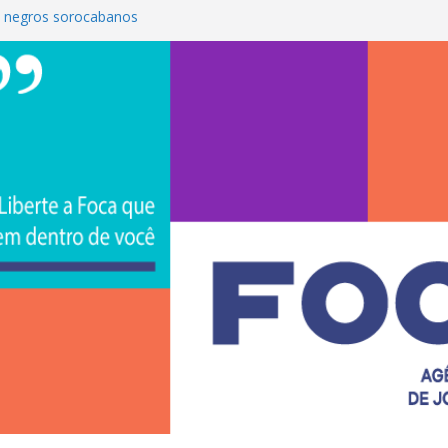
 negros sorocabanos
é a terceira artista do #ConviteMPB do
S Brasil 2026 promove integração, ciência e
e na Uniso
ona empreendedorismo e transforma a
ceira de estudantes na Uniso
ral artístico inspirado na cultura de rua