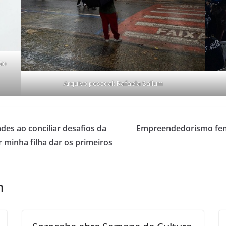
ção
Arquivo pessoal: Rafaela Sallum
des ao conciliar desafios da
Empreendedorismo femi
r minha filha dar os primeiros
m