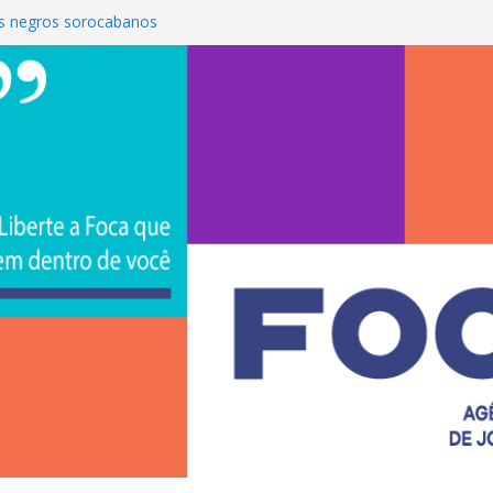
s negros sorocabanos
 é a terceira artista do #ConviteMPB do
CS Brasil 2026 promove integração, ciência e
de na Uniso
iona empreendedorismo e transforma a
nceira de estudantes na Uniso
ural artístico inspirado na cultura de rua