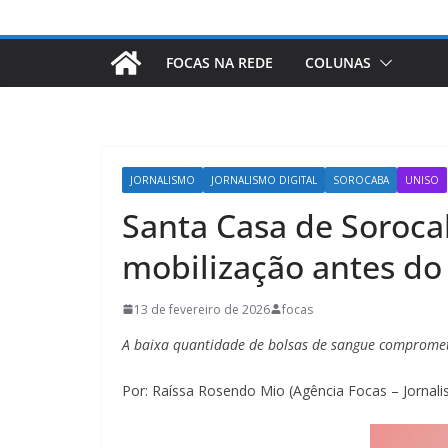
FOCAS NA REDE
COLUNAS
JORNALISMO
JORNALISMO DIGITAL
SOROCABA
UNISO
Santa Casa de Sorocab
mobilização antes do
13 de fevereiro de 2026
focas
A baixa quantidade de bolsas de sangue compromet
Por: Raíssa Rosendo Mio (Agência Focas – Jornali