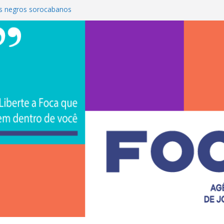
s negros sorocabanos
 é a terceira artista do #ConviteMPB do
CS Brasil 2026 promove integração, ciência e
de na Uniso
iona empreendedorismo e transforma a
nceira de estudantes na Uniso
ural artístico inspirado na cultura de rua