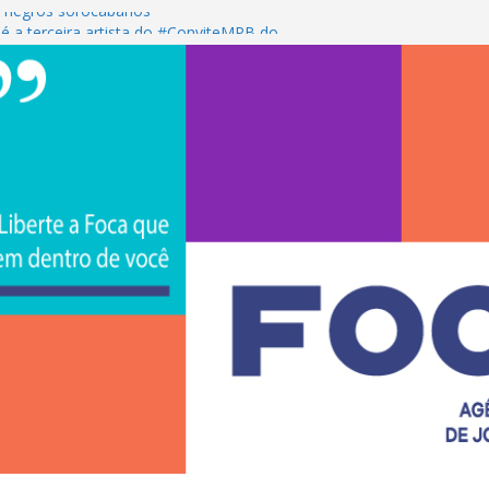
 negros sorocabanos
é a terceira artista do #ConviteMPB do
S Brasil 2026 promove integração, ciência e
e na Uniso
ona empreendedorismo e transforma a
ceira de estudantes na Uniso
ral artístico inspirado na cultura de rua