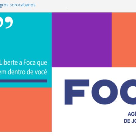
gros sorocabanos
 terceira artista do #ConviteMPB do
rasil 2026 promove integração, ciência e
a Uniso
a empreendedorismo e transforma a
ra de estudantes na Uniso
 artístico inspirado na cultura de rua