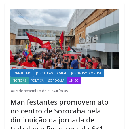
JORNALISMO
JORNALISMO DIGITAL
JORNALISMO ONLINE
NOTÍCIAS
POLÍTICA
SOROCABA
UNISO
18 de novembro de 2024
focas
Manifestantes promovem ato
no centro de Sorocaba pela
diminuição da jornada de
trabalho e fim da escala 6×1