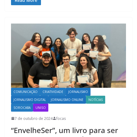
Read More
COMUNICAÇÃO
CRIATIVIDADE
JORNALISMO
JORNALISMO DIGITAL
JORNALISMO ONLINE
NOTÍCIAS
SOROCABA
UNISO
7 de outubro de 2024
focas
“EnvelheSer”, um livro para ser