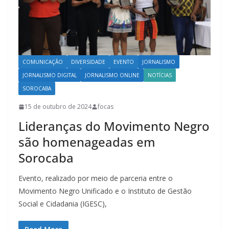
COMUNICAÇÃO
DIVERSIDADE
EVENTO
JORNALISMO
JORNALISMO DIGITAL
JORNALISMO ONLINE
NOTÍCIAS
SOROCABA
15 de outubro de 2024
focas
Lideranças do Movimento Negro
são homenageadas em
Sorocaba
Evento, realizado por meio de parceria entre o
Movimento Negro Unificado e o Instituto de Gestão
Social e Cidadania (IGESC),