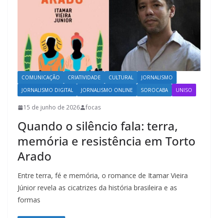
COMUNICAÇÃO
CRIATIVIDADE
CULTURAL
JORNALISMO
JORNALISMO DIGITAL
JORNALISMO ONLINE
SOROCABA
UNISO
15 de junho de 2026
focas
Quando o silêncio fala: terra,
memória e resistência em Torto
Arado
Entre terra, fé e memória, o romance de Itamar Vieira
Júnior revela as cicatrizes da história brasileira e as
formas