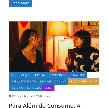
Read More
COMUNICAÇÃO
CULTURAL
DIVERSIDADE
JORNALISMO
JORNALISMO DIGITAL
JORNALISMO ONLINE
PROJETO INTEGRADOR
REGIONAL
SOROCABA
UNISO
12 de junho de 2026
focas
Para Além do Consumo: A