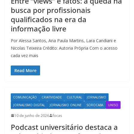
Entre “views” e fatos: a queda na
busca por profissionais
qualificados na era da
informação livre
Por Alessa Santos, Ana Paula Martins, Lara Candiani e
Nicolas Teixeira Crédito: Autoria Própria Com o acesso
cada vez mais
Read More
COMUNICAÇÃO
CRIATIVIDADE
CULTURAL
JORNALISMO
JORNALISMO DIGITAL
JORNALISMO ONLINE
SOROCABA
UNISO
10 de junho de 2026
focas
Podcast universitário destaca a