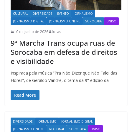
CULTURAL
DIVERSIDADE
EVENTO
JORNALISMO
JORNALISMO DIGITAL
JORNALISMO ONLINE
SOROCABA
UNISO
10 de junho de 2026
focas
9ª Marcha Trans ocupa ruas de
Sorocaba em defesa de direitos
e visibilidade
Inspirada pela música “Pra Não Dizer que Não Falei das
Flores”, de Geraldo Vandré, o tema da 9° edição da
Read More
DIVERSIDADE
JORNALISMO
JORNALISMO DIGITAL
JORNALISMO ONLINE
REGIONAL
SOROCABA
UNISO