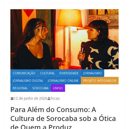
COMUNICAÇÃO
CULTURAL
DIVERSIDADE
JORNALISMO
JORNALISMO DIGITAL
JORNALISMO ONLINE
PROJETO INTEGRADOR
REGIONAL
SOROCABA
UNISO
12 de junho de 2026
focas
Para Além do Consumo: A
Cultura de Sorocaba sob a Ótica
de Quem a Produz