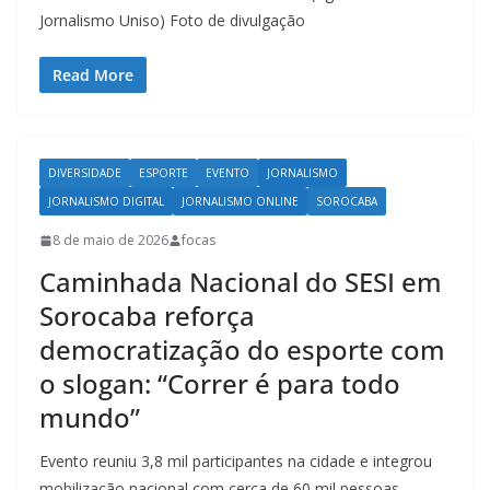
Jornalismo Uniso) Foto de divulgação
Read More
DIVERSIDADE
ESPORTE
EVENTO
JORNALISMO
JORNALISMO DIGITAL
JORNALISMO ONLINE
SOROCABA
8 de maio de 2026
focas
Caminhada Nacional do SESI em
Sorocaba reforça
democratização do esporte com
o slogan: “Correr é para todo
mundo”
Evento reuniu 3,8 mil participantes na cidade e integrou
mobilização nacional com cerca de 60 mil pessoas,