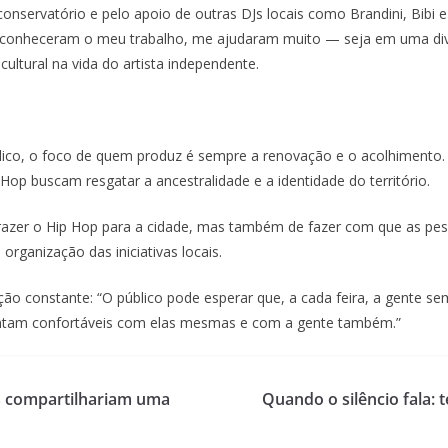
conservatório e pelo apoio de outras DJs locais como Brandini, Bibi e
o conheceram o meu trabalho, me ajudaram muito — seja em uma div
cultural na vida do artista independente.
úblico, o foco de quem produz é sempre a renovação e o acolhimento
p buscam resgatar a ancestralidade e a identidade do território.
e trazer o Hip Hop para a cidade, mas também de fazer com que as p
organização das iniciativas locais.
ão constante: “O público pode esperar que, a cada feira, a gente se
sintam confortáveis com elas mesmas e com a gente também.”
s compartilhariam uma
Quando o silêncio fala: 