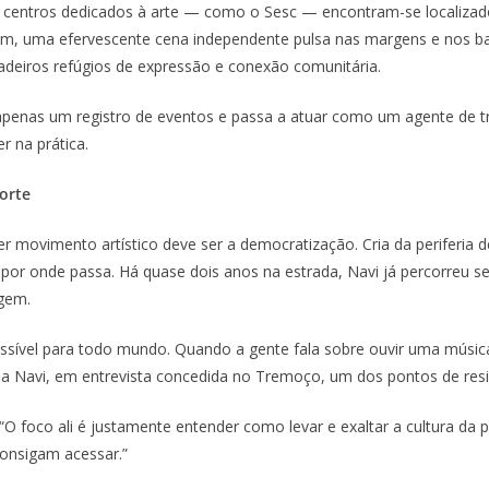
centros dedicados à arte — como o Sesc — encontram-se localizados
im, uma efervescente cena independente pulsa nas margens e nos b
adeiros refúgios de expressão e conexão comunitária.
r apenas um registro de eventos e passa a atuar como um agente de 
r na prática.
orte
quer movimento artístico deve ser a democratização. Cria da periferia 
por onde passa. Há quase dois anos na estrada, Navi já percorreu s
igem.
cessível para todo mundo. Quando a gente fala sobre ouvir uma músi
ua Navi, em entrevista concedida no Tremoço, um dos pontos de resist
 “O foco ali é justamente entender como levar e exaltar a cultura da
onsigam acessar.”