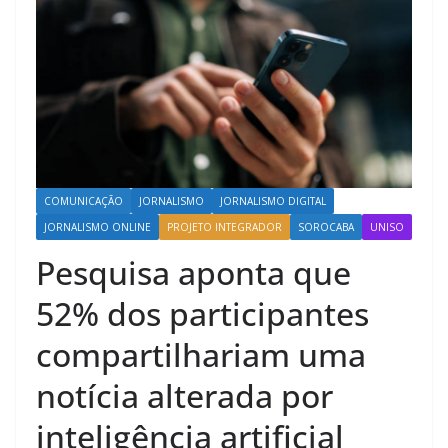
COMUNICAÇÃO
JORNALISMO
JORNALISMO DIGITAL
JORNALISMO ONLINE
PROJETO INTEGRADOR
SOROCABA
UNISO
Pesquisa aponta que
52% dos participantes
compartilhariam uma
notícia alterada por
inteligência artificial