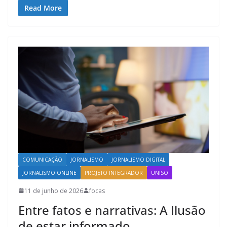
Read More
COMUNICAÇÃO
JORNALISMO
JORNALISMO DIGITAL
JORNALISMO ONLINE
PROJETO INTEGRADOR
UNISO
11 de junho de 2026
focas
Entre fatos e narrativas: A Ilusão
de estar informado