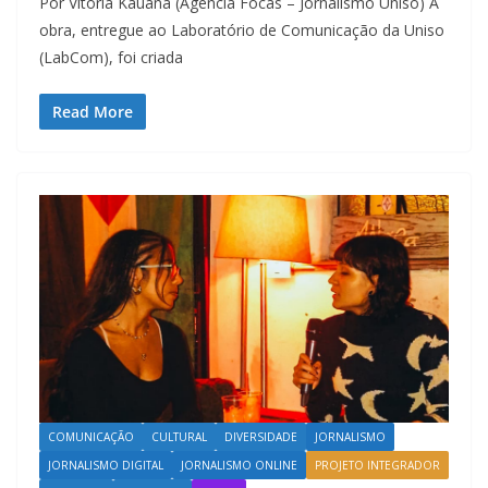
Por Vitória Kauana (Agência Focas – Jornalismo Uniso) A
obra, entregue ao Laboratório de Comunicação da Uniso
(LabCom), foi criada
Read More
COMUNICAÇÃO
CULTURAL
DIVERSIDADE
JORNALISMO
JORNALISMO DIGITAL
JORNALISMO ONLINE
PROJETO INTEGRADOR