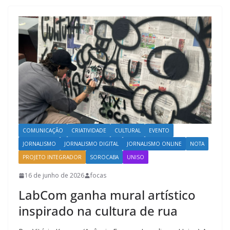
COMUNICAÇÃO
CRIATIVIDADE
CULTURAL
EVENTO
JORNALISMO
JORNALISMO DIGITAL
JORNALISMO ONLINE
NOTA
PROJETO INTEGRADOR
SOROCABA
UNISO
16 de junho de 2026
focas
LabCom ganha mural artístico
inspirado na cultura de rua