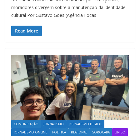
moradores divergem sobre a manutenção da identidade
cultural Por Gustavo Goes (Agência Focas
Read More
COMUNICAÇÃO
JORNALISMO
JORNALISMO DIGITAL
JORNALISMO ONLINE
POLÍTICA
REGIONAL
SOROCABA
UNISO