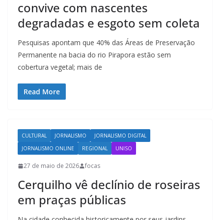
convive com nascentes
degradadas e esgoto sem coleta
Pesquisas apontam que 40% das Áreas de Preservação
Permanente na bacia do rio Pirapora estão sem
cobertura vegetal; mais de
Read More
CULTURAL
JORNALISMO
JORNALISMO DIGITAL
JORNALISMO ONLINE
REGIONAL
UNISO
27 de maio de 2026
focas
Cerquilho vê declínio de roseiras
em praças públicas
Na cidade conhecida historicamente por seus jardins,