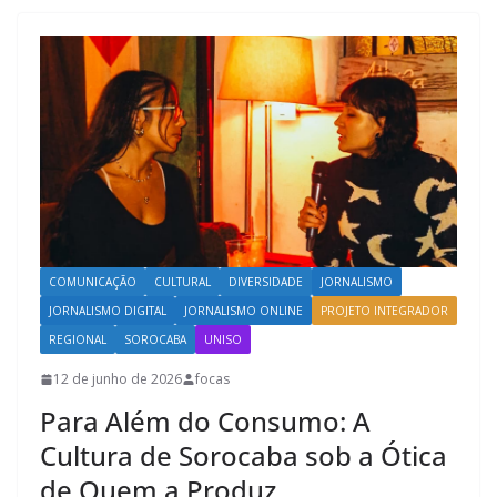
COMUNICAÇÃO
CULTURAL
DIVERSIDADE
JORNALISMO
JORNALISMO DIGITAL
JORNALISMO ONLINE
PROJETO INTEGRADOR
REGIONAL
SOROCABA
UNISO
12 de junho de 2026
focas
Para Além do Consumo: A
Cultura de Sorocaba sob a Ótica
de Quem a Produz