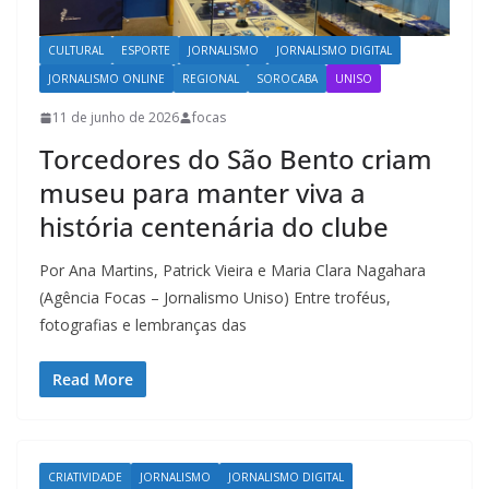
CULTURAL
ESPORTE
JORNALISMO
JORNALISMO DIGITAL
JORNALISMO ONLINE
REGIONAL
SOROCABA
UNISO
11 de junho de 2026
focas
Torcedores do São Bento criam
museu para manter viva a
história centenária do clube
Por Ana Martins, Patrick Vieira e Maria Clara Nagahara
(Agência Focas – Jornalismo Uniso) Entre troféus,
fotografias e lembranças das
Read More
CRIATIVIDADE
JORNALISMO
JORNALISMO DIGITAL