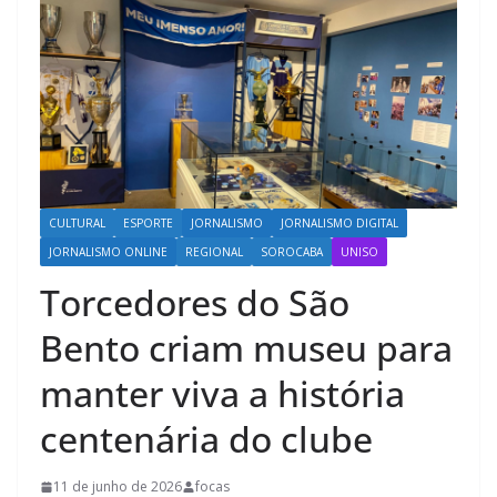
CULTURAL
ESPORTE
JORNALISMO
JORNALISMO DIGITAL
JORNALISMO ONLINE
REGIONAL
SOROCABA
UNISO
Torcedores do São
Bento criam museu para
manter viva a história
centenária do clube
11 de junho de 2026
focas