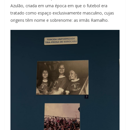
Azulão, criada em uma época em que o futebol era
tratado como espaço exclusivamente masculino, cujas
origens têm nome e sobrenome: as irmãs Ramalho.