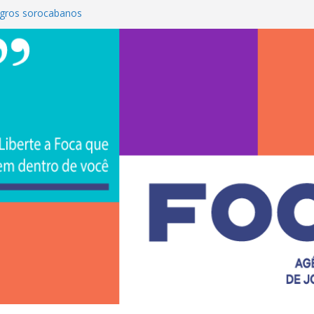
gros sorocabanos
 terceira artista do #ConviteMPB do
rasil 2026 promove integração, ciência e
a Uniso
a empreendedorismo e transforma a
ra de estudantes na Uniso
 artístico inspirado na cultura de rua