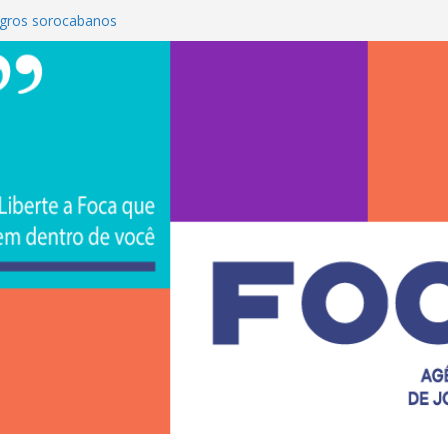
gros sorocabanos
 terceira artista do #ConviteMPB do
rasil 2026 promove integração, ciência e
a Uniso
a empreendedorismo e transforma a
ra de estudantes na Uniso
 artístico inspirado na cultura de rua