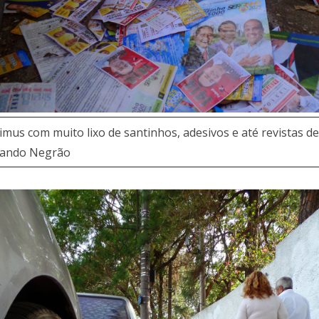
imus com muito lixo de santinhos, adesivos e até revistas de
rnando Negrão