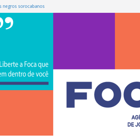
s negros sorocabanos
 é a terceira artista do #ConviteMPB do
CS Brasil 2026 promove integração, ciência e
de na Uniso
iona empreendedorismo e transforma a
nceira de estudantes na Uniso
ural artístico inspirado na cultura de rua