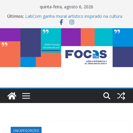
Pular
quinta-feira, agosto 6, 2026
para
Últimos:
LabCom ganha mural artístico inspirado na cultura
o
de rua
ONÃ, caminhos negros sorocabanos
conteúdo
Maria Bethânia é a terceira artista do #ConviteMPB
do LabCom
InterChapter ACS Brasil 2026 promove integração,
ciência e sustentabilidade na Uniso
My Box impulsiona empreendedorismo e
transforma a realidade financeira de estudantes na
Uniso
UNCATEGORIZED