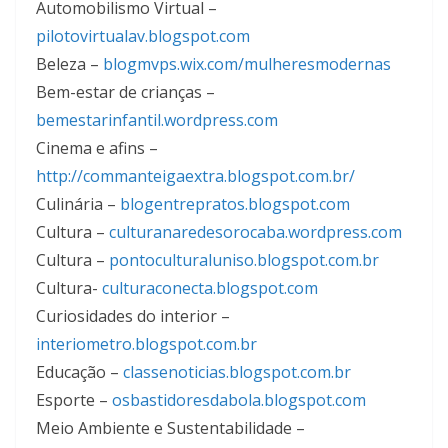
Automobilismo Virtual –
pilotovirtualav.blogspot.com
Beleza –
blogmvps.wix.com/mulheresmodernas
Bem-estar de crianças –
bemestarinfantil.wordpress.com
Cinema e afins –
http://commanteigaextra.blogspot.com.br/
Culinária –
blogentrepratos.blogspot.com
Cultura –
culturanaredesorocaba.wordpress.com
Cultura –
pontoculturaluniso.blogspot.com.br
Cultura-
culturaconecta.blogspot.com
Curiosidades do interior –
interiometro.blogspot.com.br
Educação –
classenoticias.blogspot.com.br
Esporte –
osbastidoresdabola.blogspot.com
Meio Ambiente e Sustentabilidade –