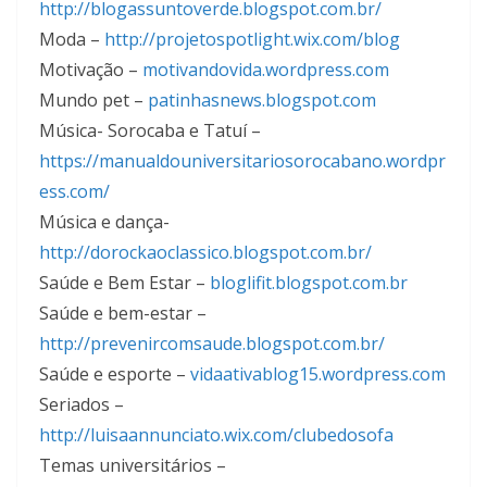
http://blogassuntoverde.blogspot.com.br/
Moda –
http://projetospotlight.wix.com/blog
Motivação –
motivandovida.wordpress.com
Mundo pet –
patinhasnews.blogspot.com
Música- Sorocaba e Tatuí –
https://manualdouniversitariosorocabano.wordpr
ess.com/
Música e dança-
http://dorockaoclassico.blogspot.com.br/
Saúde e Bem Estar –
bloglifit.blogspot.com.br
Saúde e bem-estar –
http://prevenircomsaude.blogspot.com.br/
Saúde e esporte –
vidaativablog15.wordpress.com
Seriados –
http://luisaannunciato.wix.com/clubedosofa
Temas universitários –