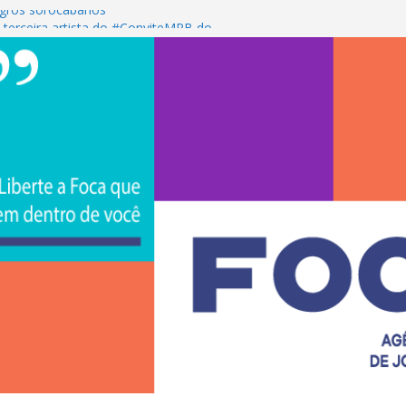
gros sorocabanos
 terceira artista do #ConviteMPB do
rasil 2026 promove integração, ciência e
a Uniso
a empreendedorismo e transforma a
ra de estudantes na Uniso
 artístico inspirado na cultura de rua