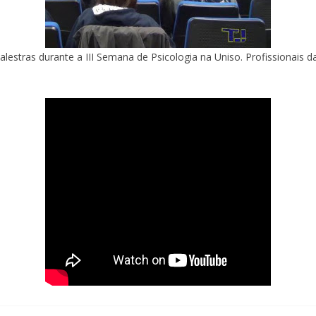
alestras durante a III Semana de Psicologia na Uniso. Profissionais 