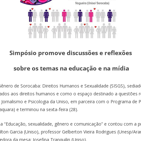
Simpósio promove discussões e reflexões
sobre os temas na educação e na mídia
e Gênero de Sorocaba: Direitos Humanos e Sexualidade (SISGS), sedi
ados aos direitos humanos e como o espaço destinado a questões r
e Jornalismo e Psicologia da Uniso, em parceira com o Programa de
quara) e terminou na sexta-feira (28).
 “Educação, sexualidade, gênero e comunicação” e contou com a p
on Garcia (Uniso), professor Gelberton Vieira Rodrigues (Unesp/Arara
ora da mesa: Josefina Tranquilin (Uniso).