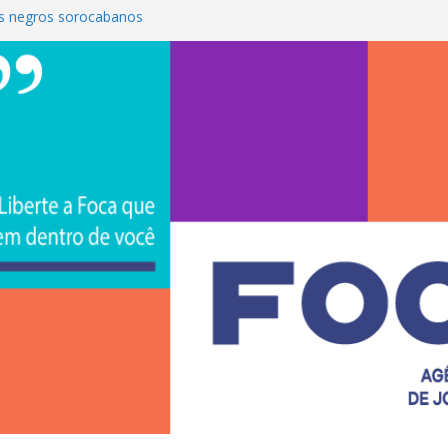
s negros sorocabanos
 é a terceira artista do #ConviteMPB do
CS Brasil 2026 promove integração, ciência e
de na Uniso
iona empreendedorismo e transforma a
nceira de estudantes na Uniso
ural artístico inspirado na cultura de rua