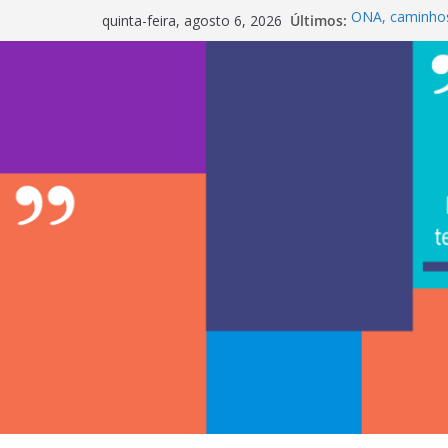
Pular
Últimos:
ONÃ, caminho
quinta-feira, agosto 6, 2026
para
Maria Bethânia
LabCom
o
InterChapter A
conteúdo
sustentabilida
My Box impuls
realidade fina
LabCom ganha m