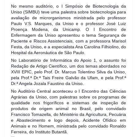
No mesmo auditório, o I Simpósio de Biotecnologia da
Uniso (SIMBU) teve uma palestra sobre biotecnologia para
avaliação de microrganismos ministrada pelo professor
Paulo V.S. Marques, da Uniso e o professor José Luiz
Proença Modena, da Unicamp. O I Encontro de
Enfermagem da Uniso apresentou o tema Segurança de
Paciente e Riscos Assistenciais, com a professora Marisol
Festa, da Uniso, e a especialista Ana Carolina Filhiolino, do
Hospital da Aeronáutica de São Paulo.
No Laboratório de Informática do Apoio 1, o assunto foi
Redação de Artigo Científico, um dos temas abordados no
XVIII EPIC, pelo Prof. Dr. Marcus Tolentino Silva da Uniso,
pela Prof.ª Dr.ª Tais Freire Galvão da Ufam, e pela Prof.ª
Dr.ª Angela Jozala Faustino da Uniso.
No Auditório Central aconteceu o I Encontro das Ciências
Agrárias da Uniso, com palestras sobre os programas de
qualidade nos frigoríficos e sistemas de inspeção de
produtos de origem animal no Brasil, pelo convidado
Francisco Tomazella, do Ministério da Agricultura, Pecuária
e Abastecimento e logo depois, Acidente Ofídico em
Animais e no Homem, ministrada pelo convidado Ronaldo
Ferreira, do Instituto Butantã.