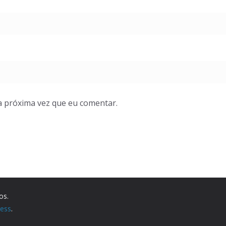
a próxima vez que eu comentar.
os.
ess
.