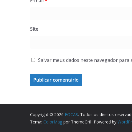
E-mail
*
Site
Salvar meus dados neste navegador para 
Copyright © 2026
FOCAS
. Todos os direitos reservad
Tema:
ColorMag
por ThemeGrill. Powered by
WordPr