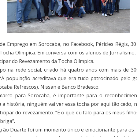
 de Emprego em Sorocaba, no Facebook, Péricles Régis, 30
r a Tocha Olímpica. Em conversa com os alunos de Jornalism
cipar do Revezamento da Tocha Olímpica.
o na rede social, criado há quatro anos com mais de 300
“A população acreditava que era tudo patrocinado pelo go
ocaba Refrescos), Nissan e Banco Bradesco.
arco para Sorocaba, é importante para o reconheciment
ra a história, ninguém vai ver essa tocha por aqui tão cedo,
ticipar do revezamento. “É o que eu falo para os meus filh
briga”.
egrão Duarte foi um momento único e emocionante para os