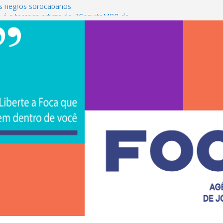
s negros sorocabanos
 é a terceira artista do #ConviteMPB do
CS Brasil 2026 promove integração, ciência e
de na Uniso
iona empreendedorismo e transforma a
nceira de estudantes na Uniso
ural artístico inspirado na cultura de rua