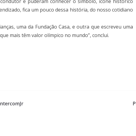
o condutor e puderam conhecer o símbolo, ícone histórico
rendizado, fica um pouco dessa história, do nosso cotidiano
rianças, uma da Fundação Casa, e outra que escreveu uma
 que mais têm valor olímpico no mundo”, conclui.
IntercomJr
P